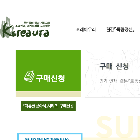
꼬레아우라
월간『독립정신』
『자유를 찾아서』시리즈 구매신청