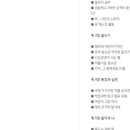
●
중국어 공부
●
초등학교 4학년 성적이 평
다?
●
EC, 나만의 스토리
●
팟 캐스트 활동
제 3장 글쓰기
●
청와대 어린이기자단
●
전국 청소년 저작권 글짓기
●
신십장생이 사는 별
●
아름다운 청소년
●
기자, 그 명예로운 이름
제 4장 환경과 실펀
●
국제 지구사랑 작품 공모
●
학생과학 탐구 발표 대회
●
어린이 그린 리더
●
태국 코끼리 탐사대
제 5장 음악과 나
●
독도는 과학 땅