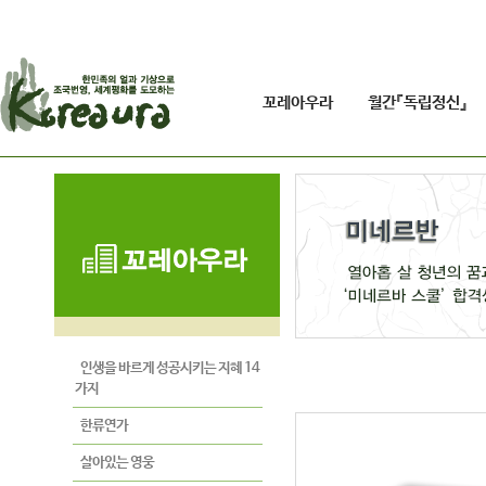
꼬레아우라
월간『독립정신』
인생을 바르게 성공시키는 지혜 14
가지
한류연가
살아있는 영웅