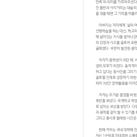
민족’의 의미를 가르쳐주셨다
진 들판과 사각거리는 대숲의 
을 겪을 때면 그 기억을 떠올
아버지는 저자에게 ‘삶의 여유
선행학습을 하는 대신, 학교
해 살아있는 지식을 쌓아나갔
의 감정과 사고를 글로써 표
굴레였다. 우연히 발견한 음악
저자가 중학생이 되던 해, K
생의 모토가 되었다. 충격적
하고 싶다는 청사진을 그리기
글로벌 인재로 성장하기 위한 
되어 3년간 장학활동을 이어
저자는 뜨거운 열정을 바쳤으
후반을 보냈다. 국제학교 학
로 넘치는 보상을 받았다. 다
과 궤적을 같이 할 수 있기를
그리고 봉사로 할애한 시간은
한때 저자는 국내 대학에 진학
자는 1순위로 미네르바 스쿨