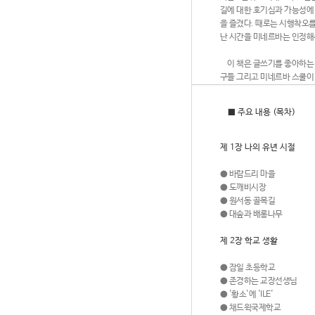
길에 대한 호기심과 가능성에 
을 즐겼다. 때로는 시행착오
난 시간을 미네르바는 인정해
이 책은 글쓰기를 좋아하는 
구들 그리고 미네르바 스쿨이 
■ 주요 내용 (목차)
제 1장 나의 유년 시절
●
바람드리 마을
●
도깨비시장
●
원서동 골목길
●
대숲과 배롱나무
제 2장 학교 생활
●
잠일 초등학교
●
존경하는 교장선생님
●
'황소'에 'ILE'
●
채드윅국제학교