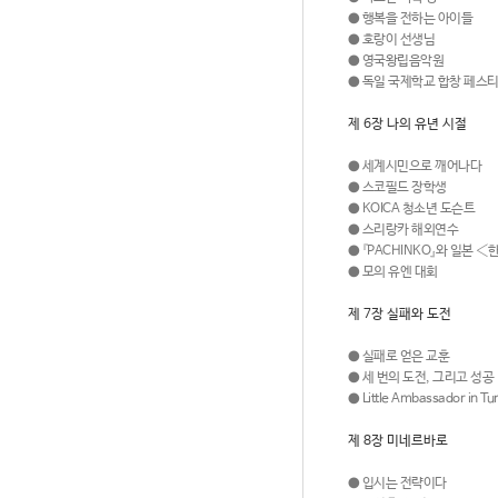
●
행복을 전하는 아이들
●
호랑이 선생님
●
영국왕립음악원
●
독일 국제학교 합창 페스
제 6장 나의 유년 시절
●
세계시민으로 깨어나다
●
스코필드 장학생
●
KOICA 청소년 도슨트
●
스리랑카 해외연수
●
『PACHINKO』와 일본 
●
모의 유엔 대회
제 7장 실패와 도전
●
실패로 얻은 교훈
●
세 번의 도전, 그리고 성공
●
Little Ambassador in Tu
제 8장 미네르바로
●
입시는 전략이다