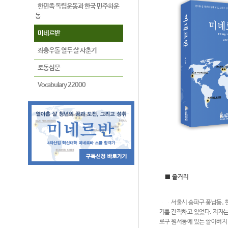
한민족 독립운동과 한국 민주화운
동
미네르반
좌충우돌 열두 살 사춘기
로동심문
Vocabulary 22000
■ 줄거리
서울시 송파구 풍납동, 한강
기를 간직하고 있었다. 저자
로구 원서동에 있는 할아버지