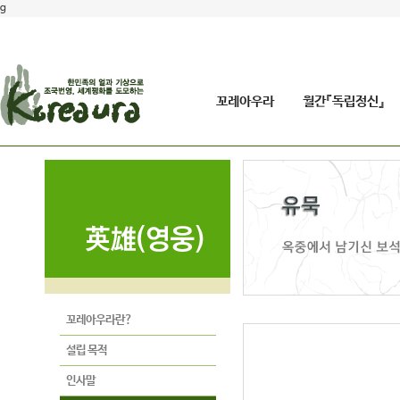
g
꼬레아우라
월간『독립정신』
꼬레아우라란?
설립 목적
인사말